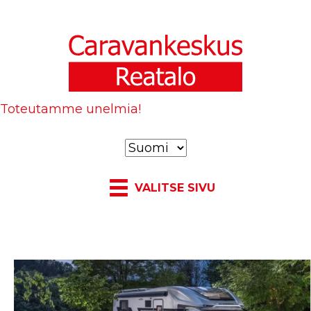
Toteutamme unelmia!
V
a
l
VALITSE SIVU
i
t
s
e
k
i