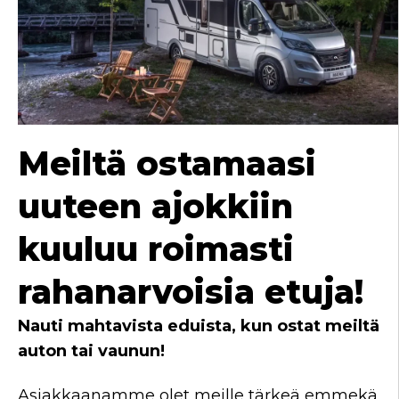
e
l
i
Meiltä ostamaasi
uuteen ajokkiin
kuuluu roimasti
rahanarvoisia etuja!
Nauti mahtavista eduista, kun ostat meiltä
auton tai vaunun!
Asiakkaanamme olet meille tärkeä emmekä