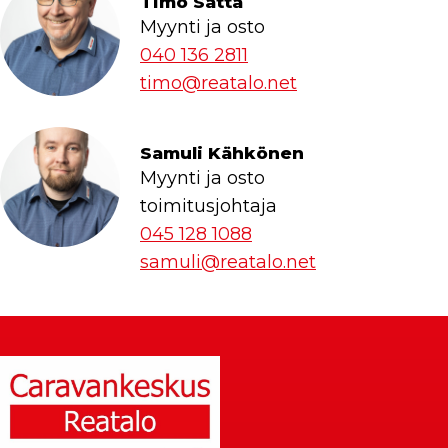
Timo Satta
Myynti ja osto
040 136 2811
timo@reatalo.net
Samuli Kähkönen
Myynti ja osto
toimitusjohtaja
045 128 1088
samuli@reatalo.net